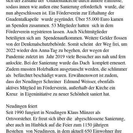
sich der Zustand der Gnadentalkirche durch äußere Einflüsse,
sodass innen wie außen eine Sanierung erforderlich wurde, die
nun abgeschlossen ist. Ein Förderverein zur Erhaltung der
Gnadentalkapelle wurde gegründet. Über 55.000 Euro kamen
an Spenden zusammen. 53 Mitglieder hatten sich in dem
Förderverein registrieren lassen. Auch Nichtmitglieder
beteiligten sich am Spendenaufkommen. Weitere Gelder flossen
von der Denkmalschutzbehörde. Somit scheint der Weg frei, um
2022 wieder den Anna-Tag zu begehen, der wegen der
Pandemie zuletzt im Jahr 2019 viele Besucher aus nah und fern
anlockte. Bei der Sanierung wurde das Dach komplett erneuert.
Zudem mussten Holzbalken ausgetauscht werden, die schlimmer
als befürchtet beschädigt waren. Erwähnenswert ist zudem,
dass der Neudinger Schreiner Edmund Weisser, ebenfalls
aktives Mitglied im Förderverein, außerhalb der Kirche ein
Kreuz in Eigeninitiative zu neuer Schönheit saniert hat.
Neudingen feiert
Seit 1990 fungiert in Neudingen Klaus Münzer als
Ortsvorsteher. Er freut sich über die abgeschlossene Sanierung,
aber auch im Hinblick auf die Feier zum 1150 jährigen
Bestehen von Neudingen, in dem aktuell 650 Einwohner ihre